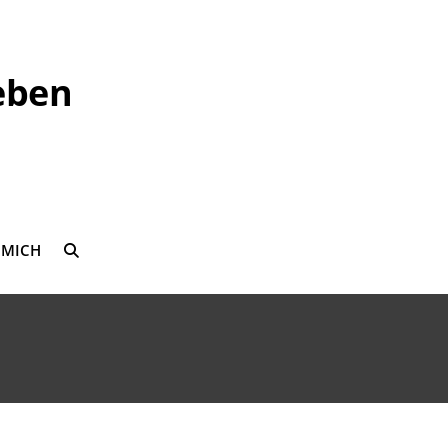
eben
 MICH
SEARCH