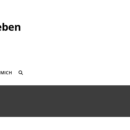
eben
 MICH
SEARCH