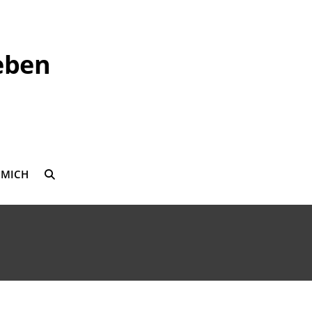
eben
 MICH
SEARCH