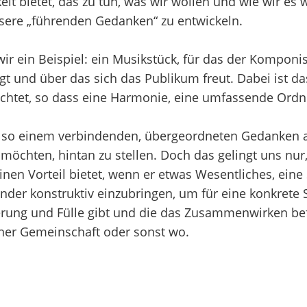
it bietet, das zu tun, was wir wollen und wie wir es 
ere „führenden Gedanken“ zu entwickeln.
ein Beispiel: ein Musikstück, für das der Komponist 
t und über das sich das Publikum freut. Dabei ist d
usrichtet, so dass eine Harmonie, eine umfassende Ord
 so einem verbindenden, übergeordneten Gedanken a
en möchten, hintan zu stellen. Doch das gelingt uns n
en Vorteil bietet, wenn er etwas Wesentliches, eine 
der konstruktiv einzubringen, um für eine konkrete S
ierung und Fülle gibt und die das Zusammenwirken bef
einer Gemeinschaft oder sonst wo.